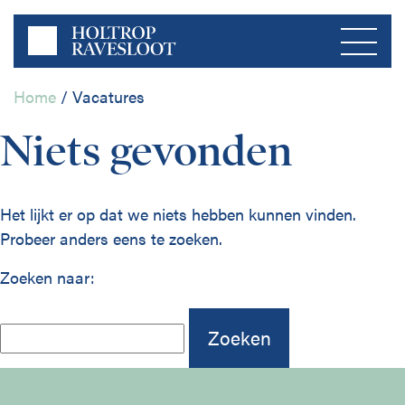
Home
/
Vacatures
Menu
Niets gevonden
Home
Het lijkt er op dat we niets hebben kunnen vinden.
Probeer anders eens te zoeken.
Over ons
Bedrijfsleven
Zoeken naar:
Publicaties
Publieke Sector
Contact