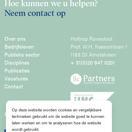
Disciplines
Hoe kunnen we u helpen?
Neem contact op
English
Holtrop Ravesloot
Over ons
Holtrop Ravesloot
Prof. W.H. Keesomlaan 1
Bedrijfsleven
Prof. W.H. Keesomlaan 1
1183 DJ Amstelveen
Publieke sector
1183 DJ Amstelveen
+ 31 (0)20 647 0201
Disciplines
+ 31(0)20 647 0201
Publicaties
Vacatures
Contact
Op deze website worden cookies en vergelijkbare
Privacy Policy
technieken gebruikt om de website goed te kunnen
laten werken en om te analyseren hoe de website
wordt gebruikt.