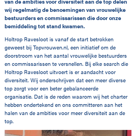
Disciplines
van de ambities voor diversiteit aan de top delen
wij regelmatig de benoemingen van vrouwelijke
bestuurders en commissarissen die door onze
bemiddeling tot stand kwamen.
English
Holtrop Ravesloot is vanaf de start betrokken
Holtrop Ravesloot
geweest bij Topvrouwen.nl, een initiatief om de
Prof. W.H. Keesomlaan 1
doorstroom van het aantal vrouwelijke bestuurders
1183 DJ Amstelveen
en commissarissen te versnellen. Bij elke search die
+ 31 (0)20 647 0201
Holtrop Ravesloot uitvoert is er aandacht voor
diversiteit. Wij onderschrijven dat een meer diverse
top zorgt voor een beter gebalanceerde
organisatie. Dat is de reden waarom wij het charter
hebben ondertekend en ons committeren aan het
halen van de ambities voor meer diversiteit aan de
top.