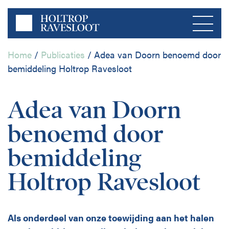
Home
/
Publicaties
/
Adea van Doorn benoemd door
bemiddeling Holtrop Ravesloot
Menu
Adea van Doorn
Home
benoemd door
Over ons
bemiddeling
Bedrijfsleven
Holtrop Ravesloot
Publicaties
Publieke Sector
Contact
Als onderdeel van onze toewijding aan het halen