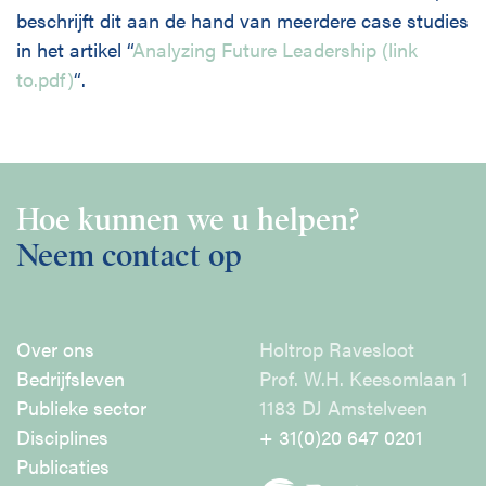
Disciplines
beschrijft dit aan de hand van meerdere case studies
in het artikel “
Analyzing Future Leadership (link
to.pdf)
“.
English
Holtrop Ravesloot
Prof. W.H. Keesomlaan 1
1183 DJ Amstelveen
Hoe kunnen we u helpen?
+ 31 (0)20 647 0201
Neem contact op
Over ons
Holtrop Ravesloot
Bedrijfsleven
Prof. W.H. Keesomlaan 1
Publieke sector
1183 DJ Amstelveen
Disciplines
+ 31(0)20 647 0201
Publicaties