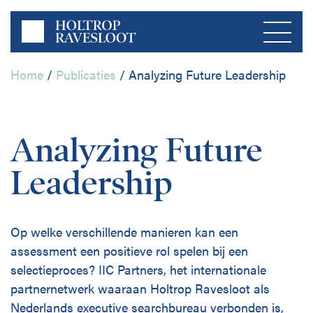
Home
/
Publicaties
/
Analyzing Future Leadership
Menu
Analyzing Future
Home
Leadership
Over ons
Bedrijfsleven
Op welke verschillende manieren kan een
Publicaties
assessment een positieve rol spelen bij een
Publieke Sector
selectieproces? IIC Partners, het internationale
partnernetwerk waaraan Holtrop Ravesloot als
Contact
Nederlands executive searchbureau verbonden is,