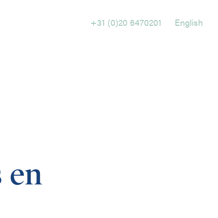
+31 (0)20 6470201
English
Holtrop Ravesloot
Prof. W.H. Keesomlaan 1
1183 DJ Amstelveen
+ 31 (0)20 647 0201
s en
English