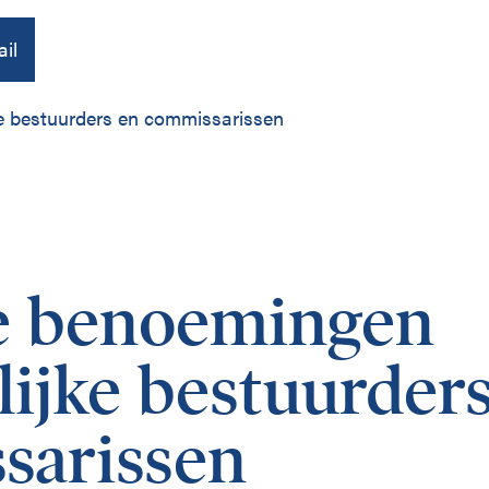
il
e bestuurders en commissarissen
Over ons
Publicaties
e benoemingen
Contact
ijke bestuurder
sarissen