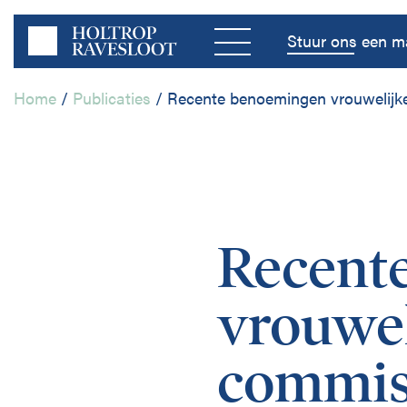
Menu
Stuur ons een ma
Home
/
Publicaties
/
Recente benoemingen vrouwelijk
Home
Bedrijfsleven
Recent
Publieke Sector
vrouwel
Disciplines
commis