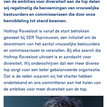
Disciplines
van de ambities voor diversiteit aan de top delen
wij regelmatig de benoemingen van vrouwelijke
bestuurders en commissarissen die door onze
bemiddeling tot stand kwamen.
English
Holtrop Ravesloot is vanaf de start betrokken
Holtrop Ravesloot
geweest bij SER Topvrouwen, een initiatief om de
Prof. W.H. Keesomlaan 1
doorstroom van het aantal vrouwelijke bestuurders
1183 DJ Amstelveen
en commissarissen te versnellen. Bij elke search die
+ 31 (0)20 647 0201
Holtrop Ravesloot uitvoert is er aandacht voor
diversiteit. Wij onderschrijven dat een meer diverse
top zorgt voor een beter gebalanceerde organisatie.
Dat is de reden waarom wij het charter hebben
ondertekend en ons committeren aan het halen van
de ambities voor meer diversiteit aan de top.