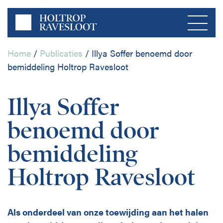
Home
/
Publicaties
/
Illya Soffer benoemd door
bemiddeling Holtrop Ravesloot
Menu
Illya Soffer
Home
benoemd door
Over ons
bemiddeling
Bedrijfsleven
Holtrop Ravesloot
Publicaties
Publieke Sector
Contact
Als onderdeel van onze toewijding aan het halen