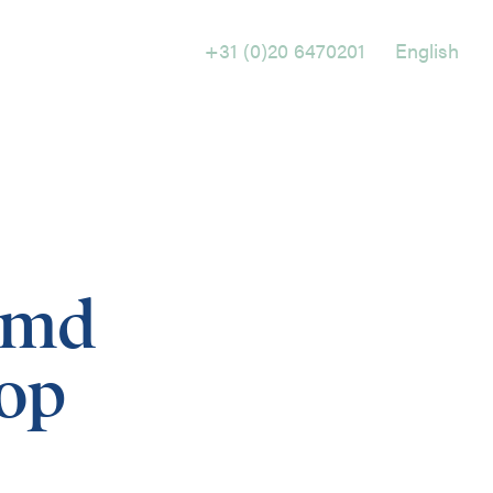
+31 (0)20 6470201
English
Holtrop Ravesloot
Prof. W.H. Keesomlaan 1
1183 DJ Amstelveen
emd
+ 31 (0)20 647 0201
rop
English