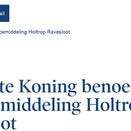
il
bemiddeling Holtrop Ravesloot
Over ons
Publicaties
tte Koning beno
Contact
emiddeling Holt
ot