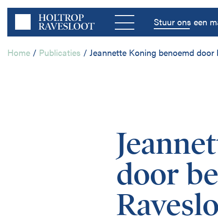
Menu
Stuur ons een ma
Home
/
Publicaties
/
Jeannette Koning benoemd door 
Home
Bedrijfsleven
Jeanne
Publieke Sector
door b
Disciplines
Raveslo