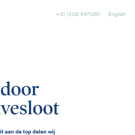
+31 (0)20 6470201
English
Holtrop Ravesloot
Prof. W.H. Keesomlaan 1
1183 DJ Amstelveen
 door
+ 31 (0)20 647 0201
vesloot
it aan de top delen wij
English