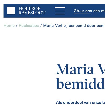
Menu
Stuur ons een ma
Home
/
Publicaties
/
Maria Verheij benoemd door bemi
Home
Bedrijfsleven
Maria 
Publieke Sector
bemidde
Disciplines
Als onderdeel van onze to