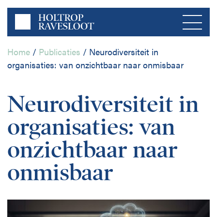
Home
/
Publicaties
/
Neurodiversiteit in
organisaties: van onzichtbaar naar onmisbaar
Menu
Neurodiversiteit in
Home
organisaties: van
Over ons
onzichtbaar naar
Bedrijfsleven
onmisbaar
Publicaties
Publieke Sector
Contact