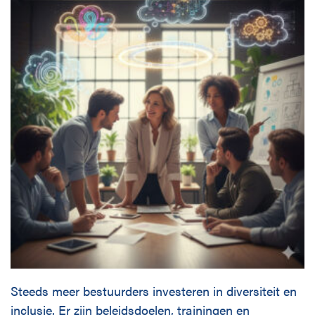
Disciplines
English
Holtrop Ravesloot
Prof. W.H. Keesomlaan 1
1183 DJ Amstelveen
+ 31 (0)20 647 0201
Steeds meer bestuurders investeren in diversiteit en
inclusie. Er zijn beleidsdoelen, trainingen en