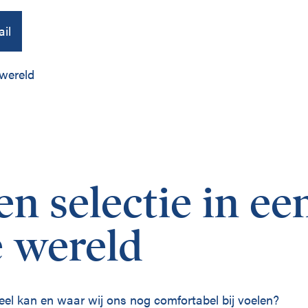
il
 wereld
Over ons
Publicaties
en selectie in ee
Contact
e wereld
eel kan en waar wij ons nog comfortabel bij voelen?