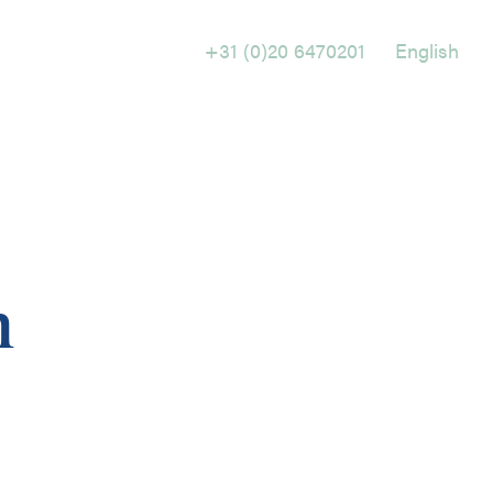
+31 (0)20 6470201
English
Holtrop Ravesloot
Prof. W.H. Keesomlaan 1
1183 DJ Amstelveen
n
+ 31 (0)20 647 0201
English