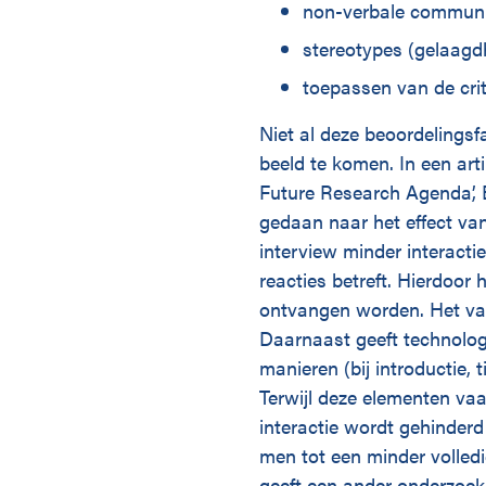
non-verbale communi
stereotypes (gelaagd
toepassen van de cri
Niet al deze beoordelingsf
beeld te komen. In een art
Future Research Agenda’, 
gedaan naar het effect van 
interview minder interacti
reacties betreft. Hierdoor
ontvangen worden. Het vaa
Daarnaast geeft technologi
manieren (bij introductie, 
Terwijl deze elementen va
interactie wordt gehinder
men tot een minder volled
geeft een ander onderzoe