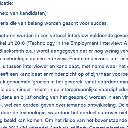
catie;
heid van kandidaten);
teria die van belang worden geacht voor succes.
actoren worden in een virtueel interview voldoende gevoe
ikel uit 2016 (‘Technology in the Employment Interview: 
Blacksmith e.a.) wordt aangegeven dat er nog weinig verg
technologie op een interview. Eerste onderzoek laat zien d
e is tussen interviewer en kandidaat, met name waar het
 heeft een kandidaat er minder zicht op of zijn/haar voorb
k genoemde ‘groeien in het gesprek’ vindt daardoor min
e ook minder inzicht in de interpersoonlijke vaardigheden
tijdens en bij afronding van het gesprek) worden in een vir
ak wel een oordeel geven over iemands ontwikkeling. De 
d door de technologie, waardoor het oordeel daarover ni
ig beeld kan komen. Om het risico van het bovenstaande 
k uit 2013 (‘Multimodal Analysis of Body Communication