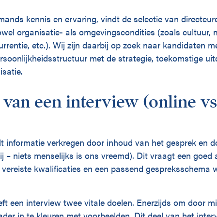
ands kennis en ervaring, vindt de selectie van directeur
owel organisatie- als omgevingscondities (zoals cultuur,
rrentie, etc.). Wij zijn daarbij op zoek naar kandidaten me
rsoonlijkheidsstructuur met de strategie, toekomstige u
satie.
 van een interview (online vs 
dt informatie verkregen door inhoud van het gesprek en d
rij – niets menselijks is ons vreemd). Dit vraagt een goed 
e vereiste kwalificaties en een passend gespreksschema w
eft een interview twee vitale doelen. Enerzijds om door m
der in te kleuren met voorbeelden. Dit deel van het inter