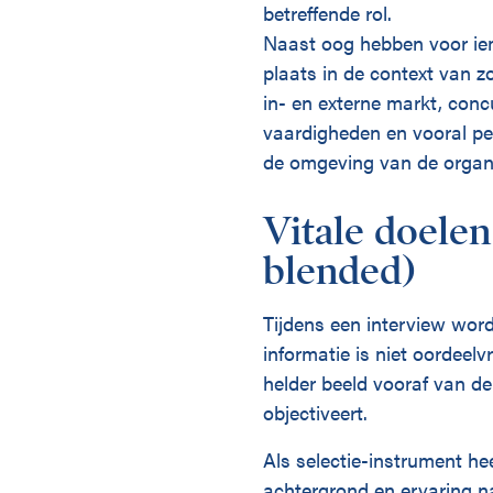
betreffende rol.
Naast oog hebben voor iem
plaats in de context van z
in- en externe markt, concu
vaardigheden en vooral pe
de omgeving van de organi
Vitale doelen
blended)
Tijdens een interview wor
informatie is niet oordeelv
helder beeld vooraf van d
objectiveert.
Als selectie-instrument he
achtergrond en ervaring na