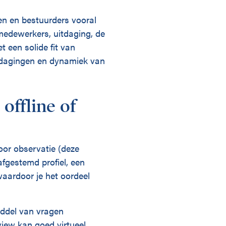
en en bestuurders vooral
 medewerkers, uitdaging, de
t een solide fit van
itdagingen en dynamiek van
offline of
oor observatie (deze
afgestemd profiel, een
aardoor je het oordeel
iddel van vragen
view kan goed virtueel