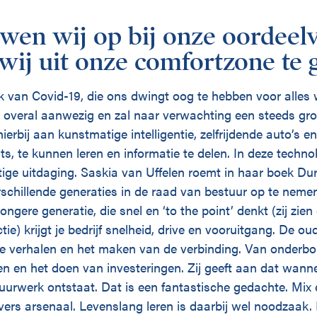
wen wij op bij onze oordeel
wij uit onze comfortzone te 
 van Covid-19, die ons dwingt oog te hebben voor alles 
ie overal aanwezig en zal naar verwachting een steeds g
ierbij aan kunstmatige intelligentie, zelfrijdende auto’s en
ats, te kunnen leren en informatie te delen. In deze techno
htige uitdaging. Saskia van Uffelen roemt in haar boek D
schillende generaties in de raad van bestuur op te neme
ongere generatie, die snel en ‘to the point’ denkt (zij zi
ie) krijgt je bedrijf snelheid, drive en vooruitgang. De ou
 de verhalen en het maken van de verbinding. Van onderb
 en het doen van investeringen. Zij geeft aan dat wanneer
uurwerk ontstaat. Dat is een fantastische gedachte. Mix 
vers arsenaal. Levenslang leren is daarbij wel noodzaak. 