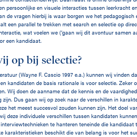
n persoonlijke en visuele interacties tussen leerkracht en
van de vragen hierbij is waar borgen we het pedagogisch 
t een parallel te trekken met search en selectie op dire
nteractie, wat voelen we (‘gaan wij dit avontuur samen aa
oor een kandidaat.
j op bij selectie?
teratuur (Wayne F. Cascio 1997 e.a.) kunnen wij vinden d
sen kandidaten de basis rationale is voor selectie. Zeker 
n. Wij doen de aanname dat de kennis en de vaardighede
 zijn. Dus gaan wij op zoek naar de verschillen in karakte
ze het meest succesvol zouden kunnen zijn. Het doel van
 wij deze individuele verschillen tussen kandidaten kunnen
 interviewtechnieken te hanteren teneinde die kandidaat t
e karakteristieken beschikt die van belang is voor het su