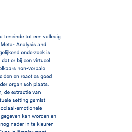
d teneinde tot een volledig
A Meta- Analysis and
elijkend onderzoek is
at er bij een virtueel
 elkaars non-verbale
eelden en reacties goed
der organisch plaats.
, de extractie van
tuele setting gemist.
sociaal-emotionele
et gegeven kan worden en
nog nader in te kleuren
 Cues in Employment