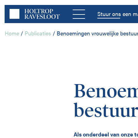
Menu
Stuur ons een ma
Home
/
Publicaties
/
Benoemingen vrouwelijke bestuu
Home
Bedrijfsleven
Benoem
Publieke Sector
bestuur
Disciplines
Als onderdeel van onze to