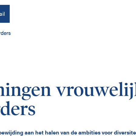
il
rders
Over ons
Publicaties
ingen vrouwelij
Contact
ders
ewijding aan het halen van de ambities voor diversite