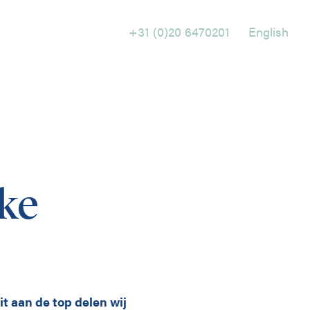
+31 (0)20 6470201
English
Holtrop Ravesloot
Prof. W.H. Keesomlaan 1
1183 DJ Amstelveen
ke
+ 31 (0)20 647 0201
it aan de top delen wij
English