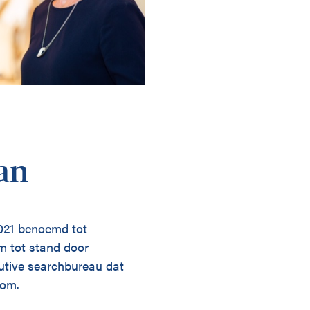
an
2021 benoemd tot
m tot stand door
utive searchbureau dat
oom.