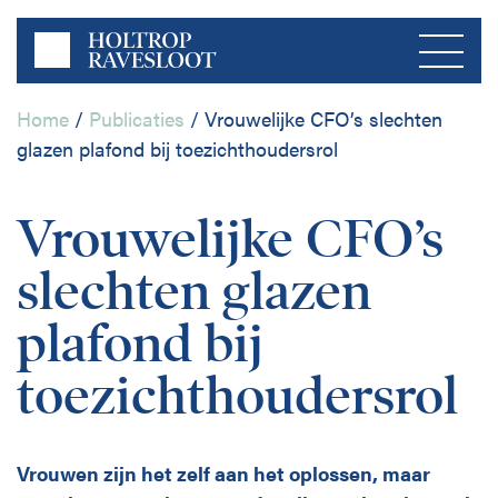
Home
/
Publicaties
/
Vrouwelijke CFO’s slechten
glazen plafond bij toezichthoudersrol
Menu
Vrouwelijke CFO’s
Home
slechten glazen
Over ons
plafond bij
Bedrijfsleven
toezichthoudersrol
Publicaties
Publieke Sector
Contact
Vrouwen zijn het zelf aan het oplossen, maar