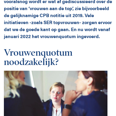
Disciplines
vooralsnog wordt er wat af gediscussieerd over de
positie van ‘vrouwen aan de top’, zie bijvoorbeeld
de gelijknamige CPB notitie uit 2019. Vele
initiatieven -zoals SER topvrouwen- zorgen ervoor
English
dat we de goede kant op gaan. En nu wordt vanaf
Holtrop Ravesloot
januari 2022 het vrouwenquotum ingevoerd.
Prof. W.H. Keesomlaan 1
1183 DJ Amstelveen
Vrouwenquotum
+ 31 (0)20 647 0201
noodzakelijk?